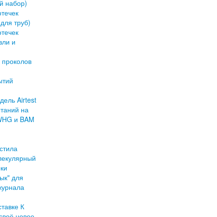
й набор)
отечек
для труб)
отечек
вли и
 проколов
ытий
ель Airtest
таний на
 WHG и BAM
стила
олекулярный
рки
ык" для
журнала
тавке К
своё новое