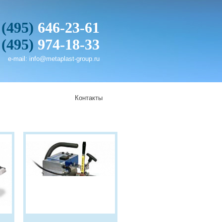
 (495)
646-23-61
 (495)
974-18-33
e-mail:
info@metaplast-group.ru
Контакты