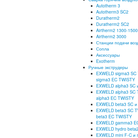
Autotherm 3
Autotherm3 SC2
Duratherm2
Duratherm2 SC2
Airtherm2 1300-1500
Airtherm2 3000
Станции подачи воз
Сопла
Аксессуары
Exotherm
Ручные экструдеры
EXWELD sigma3 SC 
sigma3 EC TWISTY
EXWELD alpha3 SC и
EXWELD alpha3 SC 
alpha3 EC TWISTY
EXWELD beta3 SC и 
EXWELD beta3 SC T
beta3 EC TWISTY
EXWELD gamma3 E
EXWELD hydro beta
EXWELD mini F-C и 