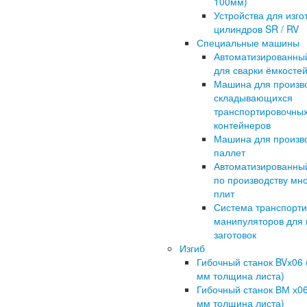
100мм)
Устройства для изго
цилиндров SR / RV
Специальные машины
Автоматизированны
для сварки ёмкосте
Машина для произв
складывающихся
транспортировочны
контейнеров
Машина для произв
паллет
Автоматизированны
по производству мн
плит
Система транспорт
манипуляторов для 
заготовок
Изгиб
Гибочный станок BVх06 (
мм толщина листа)
Гибочный станок ВМ х06 
мм толщина листа)