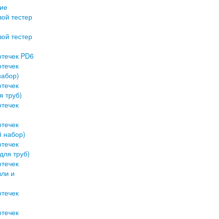
ие
вой тестер
вой тестер
отечек PD6
отечек
набор)
отечек
я труб)
отечек
отечек
 набор)
отечек
для труб)
отечек
вли и
отечек
отечек