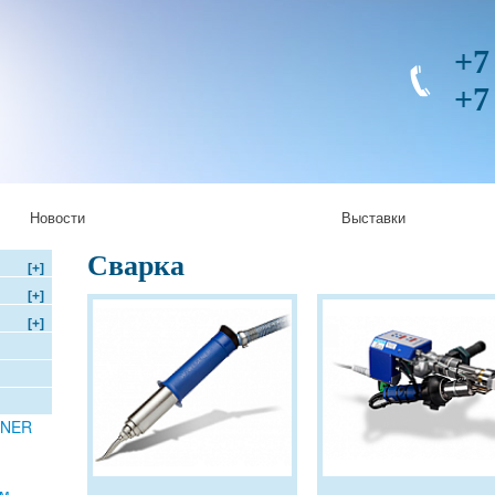
+7
+7
Новости
Выставки
Сварка
[+]
[+]
[+]
ENER
ом