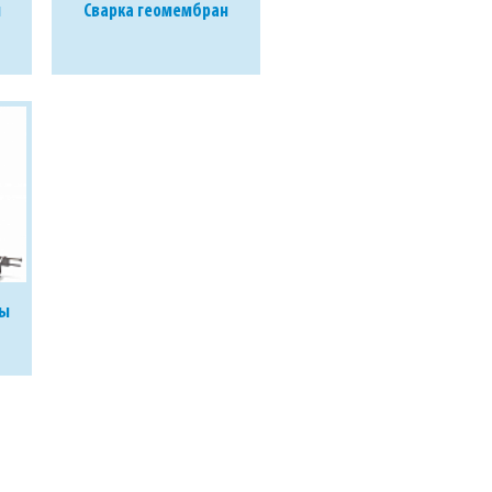
ы
Сварка геомембран
ны