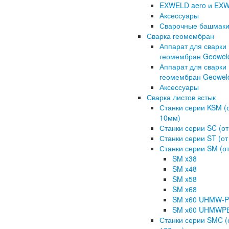
EXWELD aero и EXW
Аксессуары
Сварочные башмак
Сварка геомембран
Аппарат для сварки
геомембран Geoweld
Аппарат для сварки
геомембран Geowel
Аксессуары
Сварка листов встык
Станки серии KSM (о
10мм)
Станки серии SC (от
Станки серии ST (от
Станки серии SM (от
SM x38
SM x48
SM x58
SM x68
SM x60 UHMW-
SM х60 UHMWP
Станки серии SMC (