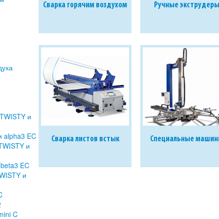
Сварка горячим воздухом
Ручные экструдер
духа
TWISTY и
 alpha3 EC
Сварка листов встык
Специальные маши
TWISTY и
beta3 EC
WISTY и
C
2
mini C