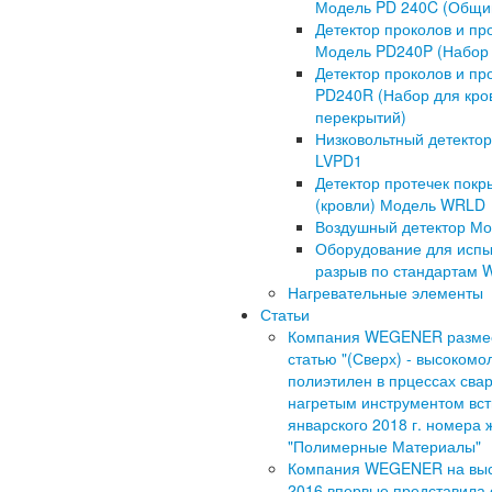
Модель PD 240C (Общи
Детектор проколов и пр
Модель PD240P (Набор 
Детектор проколов и пр
PD240R (Набор для кро
перекрытий)
Низковольтный детектор
LVPD1
Детектор протечек покр
(кровли) Модель WRLD
Воздушный детектор Мод
Оборудование для испы
разрыв по стандартам
Нагревательные элементы
Статьи
Компания WEGENER разме
статью "(Сверх) - высоком
полиэтилен в прцессах сва
нагретым инструментом вст
январского 2018 г. номера 
"Полимерные Материалы"
Компания WEGENER на выс
2016 впервые представила 