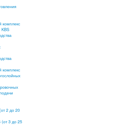
товления
й комплекс
й KBS
одства
х
одства
й комплекс
огослойных
ировочных
подачи
от 2 до 20
(от 3 до 25